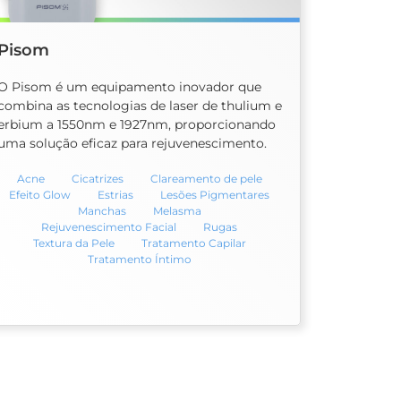
Pisom
O Pisom é um equipamento inovador que
combina as tecnologias de laser de thulium e
erbium a 1550nm e 1927nm, proporcionando
uma solução eficaz para rejuvenescimento.
Acne
Cicatrizes
Clareamento de pele
Efeito Glow
Estrias
Lesões Pigmentares
Manchas
Melasma
Rejuvenescimento Facial
Rugas
Textura da Pele
Tratamento Capilar
Tratamento Íntimo