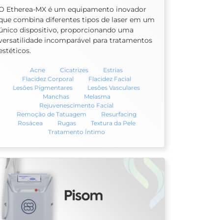
O Etherea-MX é um equipamento inovador
que combina diferentes tipos de laser em um
único dispositivo, proporcionando uma
versatilidade incomparável para tratamentos
estéticos.
Acne
Cicatrizes
Estrias
Flacidez Corporal
Flacidez Facial
Lesões Pigmentares
Lesões Vasculares
Manchas
Melasma
Rejuvenescimento Facial
Remoção de Tatuagem
Resurfacing
Rosácea
Rugas
Textura da Pele
Tratamento Íntimo