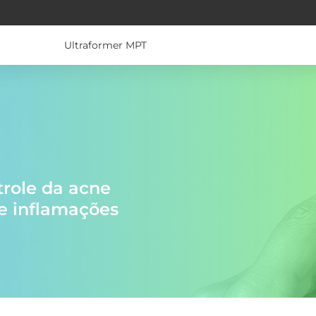
Ultraformer MPT
trole da acne
e inflamações